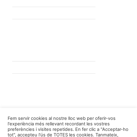
08224 Terrassa (Barcelona)
93 780 27 77
info@santillanaalos.com
Passeig Manresa, 1, 2º piso
08201 Sabadell (Barcelona)
931198189
info@santillanaalos.com
Síguenos en:
Fem servir cookies al nostre lloc web per oferir-vos
l'experiència més rellevant recordant les vostres
preferències i visites repetides. En fer clic a "Acceptar-ho
tot", accepteu l'ús de TOTES les cookies. Tanmateix,